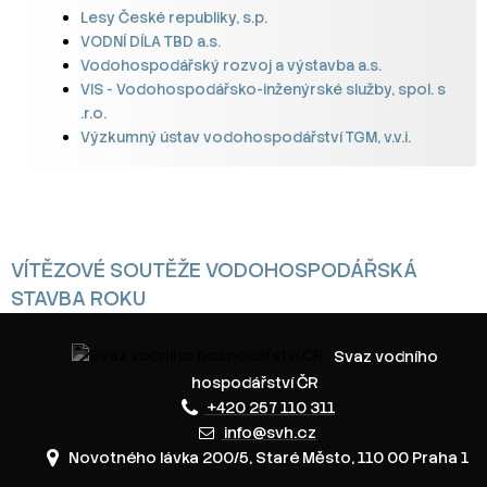
Lesy České republiky, s.p.
VODNÍ DÍLA TBD a.s.
Vodohospodářský rozvoj a výstavba a.s.
VIS - Vodohospodářsko-inženýrské služby, spol. s
.r.o.
Výzkumný ústav vodohospodářství TGM, v.v.i.
VÍTĚZOVÉ SOUTĚŽE VODOHOSPODÁŘSKÁ
STAVBA ROKU
Svaz vodního
hospodářství ČR
+420 257 110 311
info@svh.cz
Novotného lávka 200/5, Staré Město, 110 00 Praha 1