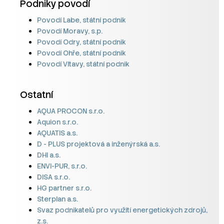
Podniky povodí
Povodí Labe, státní podnik
Povodí Moravy, s.p.
Povodí Odry, státní podnik
Povodí Ohře, státní podnik
Povodí Vltavy, státní podnik
Ostatní
AQUA PROCON s.r.o.
Aquion s.r.o.
AQUATIS a.s.
D - PLUS projektová a inženýrská a.s.
DHI a.s.
ENVI-PUR, s.r.o.
DISA s.r.o.
HG partner s.r.o.
Sterplan a.s.
Svaz podnikatelů pro využití energetických zdrojů,
z.s.